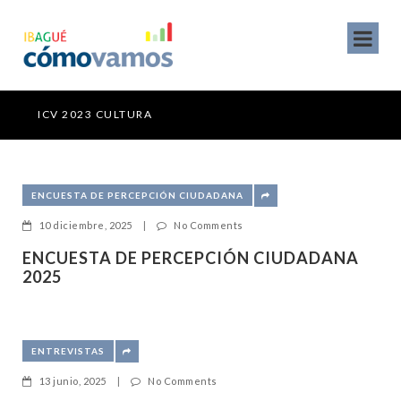
ICV 2023 CULTURA
ICV
ENCUESTA DE PERCEPCIÓN CIUDADANA
10 diciembre, 2025
|
No Comments
ENCUESTA DE PERCEPCIÓN CIUDADANA
2025
ENTREVISTAS
13 junio, 2025
|
No Comments