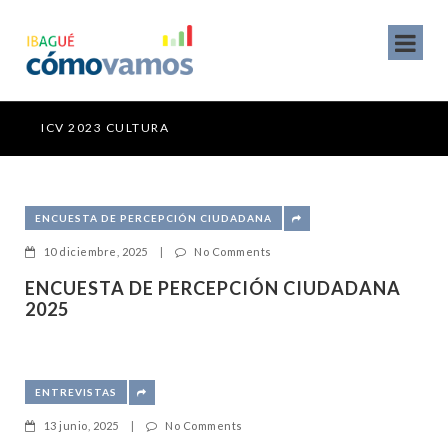
ICV 2023 CULTURA
ICV
ENCUESTA DE PERCEPCIÓN CIUDADANA
10 diciembre, 2025
|
No Comments
ENCUESTA DE PERCEPCIÓN CIUDADANA
2025
ENTREVISTAS
13 junio, 2025
|
No Comments