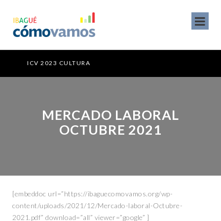
ICV 2023 CULTURA
MERCADO LABORAL
OCTUBRE 2021
[embeddoc url=”https://ibaguecomovamos.org/wp-
content/uploads/2021/12/Mercado-laboral-Octubre-
2021.pdf” download=”all” viewer=”google” ]