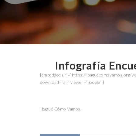
Infografía Enc
[embeddoc url=”https://ibaguecomovamos.org/wp
download=”all” viewer=”google” ]
Ibagué Cómo Vamos.