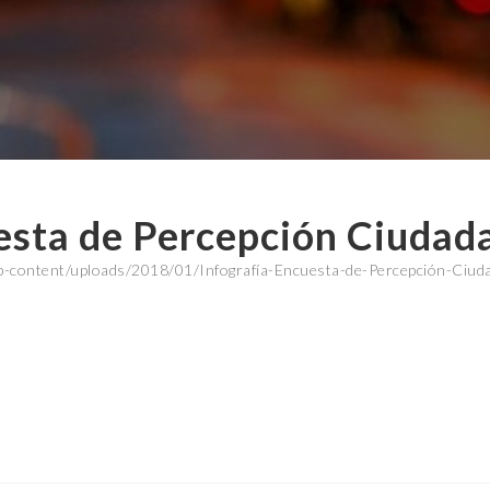
uesta de Percepción Ciudad
-content/uploads/2018/01/Infografía-Encuesta-de-Percepción-Ciud