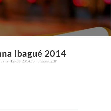
ana Ibagué 2014
adana-Ibagué-2014.compressed.pdf”