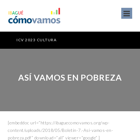
ICV 2023 CULTURA
ASÍ VAMOS EN POBREZA
[embeddoc url=”https://ibaguecomovamos.org/wp-
content/uploads/2018/05/Boletín-7.-Así-vamos-en-
pobreza.pdf” download=”all” viewer=”google” ]